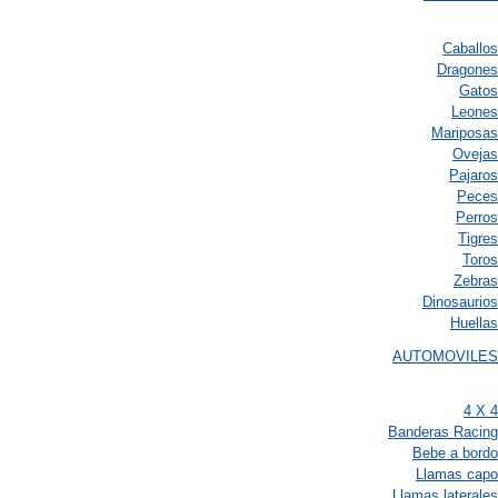
Caballos
Dragones
Gatos
Leones
Mariposas
Ovejas
Pajaros
Peces
Perros
Tigres
Toros
Zebras
Dinosaurios
Huellas
AUTOMOVILES
4 X 4
Banderas Racing
Bebe a bordo
Llamas capo
Llamas laterales