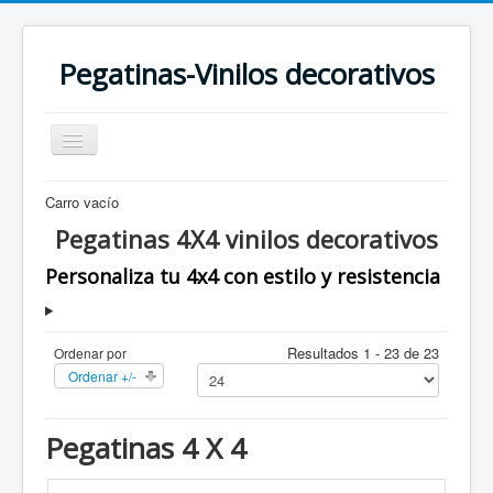
Pegatinas-Vinilos decorativos
Cambiar
navegación
Carro vacío
Pegatinas 4X4 vinilos decorativos
Personaliza tu 4x4 con estilo y resistencia
VINILOS DECORATIVOS -
Resultados 1 - 23 de 23
Ordenar por
PEGATINAS - ADHESIVOS
Ordenar +/-
Todo para la personalización
INICIO
Pegatinas 4 X 4
VINILOS Y PEGATINAS
ALAS
ANIMALES