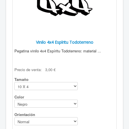
Papa Noel
Renos
VEHICULOS
Coches
Motos
Trenes
ZODIACO
Vinilo 4x4 Espíritu Todoterreno
Pegatina vinilo 4x4 Espíritu Todoterreno: material ...
Imagenes del zodiaco
Símbolos del zodiaco
MATRICULA DE BARCOS
MAPA DEL SITIO
Precio de venta:
3,00 €
Tamaño
Color
Orientación