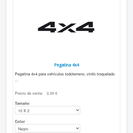
Caballos
Dragones
Gatos
Leones
Mariposas
Ovejas
Pajaros
Peces
Perros
Tigres
Toros
Pegatina 4x4
Zebras
Pegatina 4x4 para vehículos todoterreno, vinilo troquelado
Dinosaurios
...
Huellas
AUTOMOVILES
Precio de venta:
3,00 €
4 X 4
Banderas Racing
Tamaño
Bebe a bordo
Llamas capo
Llamas laterales
Color
AVIONES
BARCOS