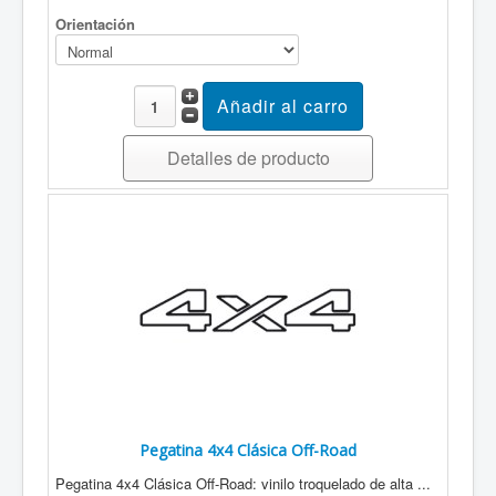
BiICICLETAS
Orientación
CALAVERAS
DEPORTES
ESCAPARATE
ESCUDOS EQUIPOS DE FUTBOL
ESTRELLAS
EUSKADI
FANTASIA
Detalles de producto
Brujas
Hadas
FLORES
INFANTILES
PATROCINADORES
PEGATINAS AUTOMOVIL
Alfa Romeo
Audi
Citroen
Dodge
Fiat
Ford
Mitsubishi
Pegatina 4x4 Clásica Off-Road
Opel
Pegatina 4x4 Clásica Off-Road: vinilo troquelado de alta ...
Peugeot